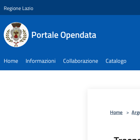
Salta al contenuto principale
Regione Lazio
Portale Opendata
Home
Informazioni
Collaborazione
Catalogo
Home
>
Arg