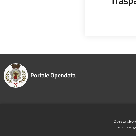
Trasp
Portale Opendata
Recapiti e contatti
Questo sito 
alla navig