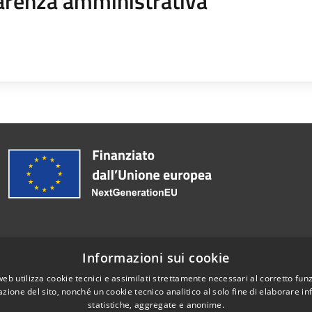
arenza amministrativa
Informazioni sui cookie
Telefono:
0765-576038
web utilizza cookie tecnici e assimilati strettamente necessari al corretto fu
azione del sito, nonché un cookie tecnico analitico al solo fine di elaborare i
statistiche, aggregate e anonime.